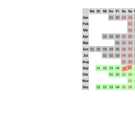
Mo
Di
Mi
Do
Fr
Sa
So
Jan
01
02
03
04
Feb
01
Mä
01
Apr
01
02
03
04
05
Mai
01
02
03
Jun
01
02
03
04
05
06
07
Jul
01
02
03
04
05
Aug
01
02
Sep
01
02
03
04
05
06
Okt
01
02
03
04
Nov
01
Dez
01
02
03
04
05
06