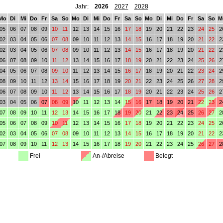
Jahr:
2026
2027
2028
Mo
Di
Mi
Do
Fr
Sa
So
Mo
Di
Mi
Do
Fr
Sa
So
Mo
Di
Mi
Do
Fr
Sa
So
M
05
06
07
08
09
10
11
12
13
14
15
16
17
18
19
20
21
22
23
24
25
2
02
03
04
05
06
07
08
09
10
11
12
13
14
15
16
17
18
19
20
21
22
2
02
03
04
05
06
07
08
09
10
11
12
13
14
15
16
17
18
19
20
21
22
2
06
07
08
09
10
11
12
13
14
15
16
17
18
19
20
21
22
23
24
25
26
2
04
05
06
07
08
09
10
11
12
13
14
15
16
17
18
19
20
21
22
23
24
2
08
09
10
11
12
13
14
15
16
17
18
19
20
21
22
23
24
25
26
27
28
2
06
07
08
09
10
11
12
13
14
15
16
17
18
19
20
21
22
23
24
25
26
2
03
04
05
06
07
08
09
10
11
12
13
14
15
16
17
18
19
20
21
22
23
2
07
08
09
10
11
12
13
14
15
16
17
18
19
20
21
22
23
24
25
26
27
2
05
06
07
08
09
10
11
12
13
14
15
16
17
18
19
20
21
22
23
24
25
2
02
03
04
05
06
07
08
09
10
11
12
13
14
15
16
17
18
19
20
21
22
2
07
08
09
10
11
12
13
14
15
16
17
18
19
20
21
22
23
24
25
26
27
2
Frei
An-/Abreise
Belegt