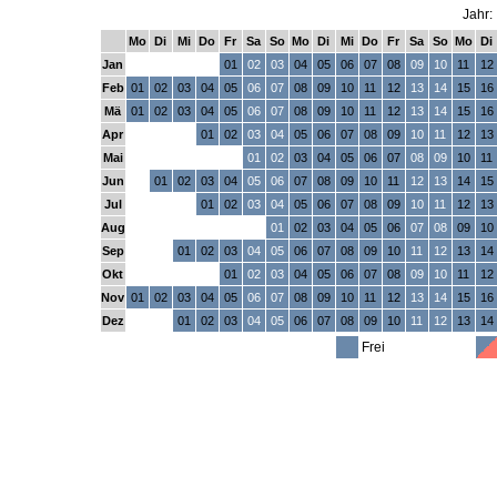
Jahr:
Mo
Di
Mi
Do
Fr
Sa
So
Mo
Di
Mi
Do
Fr
Sa
So
Mo
Di
Jan
01
02
03
04
05
06
07
08
09
10
11
12
Feb
01
02
03
04
05
06
07
08
09
10
11
12
13
14
15
16
Mä
01
02
03
04
05
06
07
08
09
10
11
12
13
14
15
16
Apr
01
02
03
04
05
06
07
08
09
10
11
12
13
Mai
01
02
03
04
05
06
07
08
09
10
11
Jun
01
02
03
04
05
06
07
08
09
10
11
12
13
14
15
Jul
01
02
03
04
05
06
07
08
09
10
11
12
13
Aug
01
02
03
04
05
06
07
08
09
10
Sep
01
02
03
04
05
06
07
08
09
10
11
12
13
14
Okt
01
02
03
04
05
06
07
08
09
10
11
12
Nov
01
02
03
04
05
06
07
08
09
10
11
12
13
14
15
16
Dez
01
02
03
04
05
06
07
08
09
10
11
12
13
14
Frei