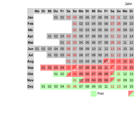
Jahr:
Mo
Di
Mi
Do
Fr
Sa
So
Mo
Di
Mi
Do
Fr
Sa
So
Mo
Di
Jan
01
02
03
04
05
06
07
08
09
10
11
12
13
Feb
01
02
03
04
05
06
07
08
09
10
Mä
01
02
03
04
05
06
07
08
09
10
Apr
01
02
03
04
05
06
07
08
09
10
11
12
13
14
Mai
01
02
03
04
05
06
07
08
09
10
11
12
Jun
01
02
03
04
05
06
07
08
09
10
11
12
13
14
15
16
Jul
01
02
03
04
05
06
07
08
09
10
11
12
13
14
Aug
01
02
03
04
05
06
07
08
09
10
11
Sep
01
02
03
04
05
06
07
08
09
10
11
12
13
14
15
Okt
01
02
03
04
05
06
07
08
09
10
11
12
13
Nov
01
02
03
04
05
06
07
08
09
10
Dez
01
02
03
04
05
06
07
08
09
10
11
12
13
14
15
Frei